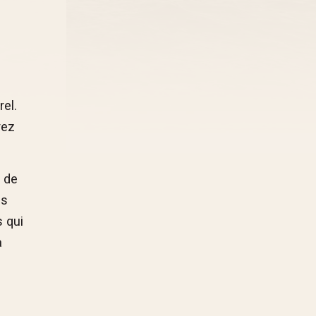
el.
vez
x de
ss
s qui
a